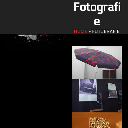
Open
Close
Skip
Fotografi
to
mobile
mobile
content
e
menu
menu
HOME
»
FOTOGRAFIE