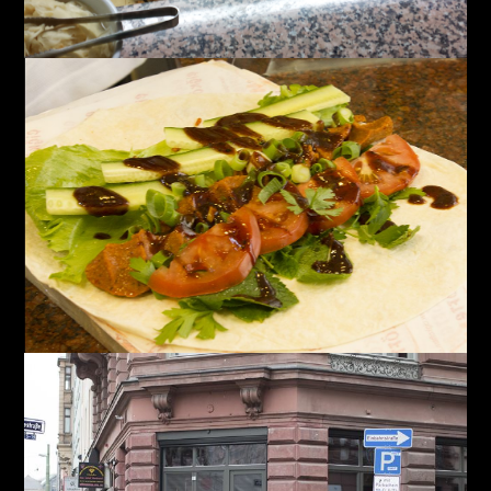
Samurai Sushi
Çiğköftem