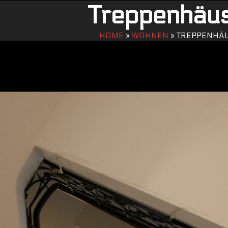
Treppenhäu
HOME
»
WOHNEN
»
TREPPENHÄ