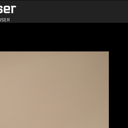
ser
USER