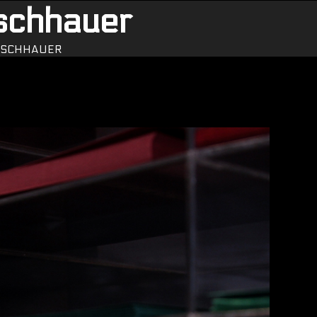
schhauer
ISCHHAUER