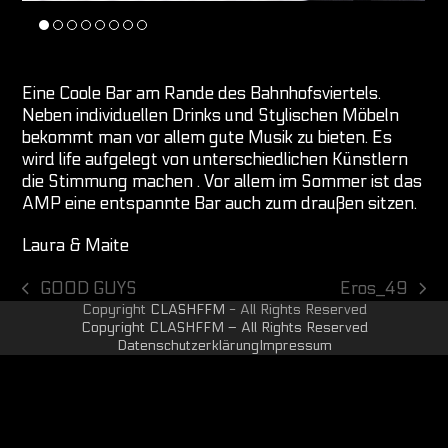
Eine Coole Bar am Rande des Bahnhofsviertels.
Neben individuellen Drinks und Stylischen Möbeln
bekommt man vor allem gute Musik zu bieten. Es
wird life aufgelegt von unterschiedlichen Künstlern
die Stimmung machen . Vor allem im Sommer ist das
AMP eine entspannte Bar auch zum draußen sitzen.
Laura & Maite
GOOD GUYS
Eros_49
vorheriger
Nächster
Copyright
CLASHFFM
- All Rights Reserved
Beitrag:
Beitrag:
Copyright CLASHFFM – All Rights Reserved
Datenschutzerklärung
Impressum