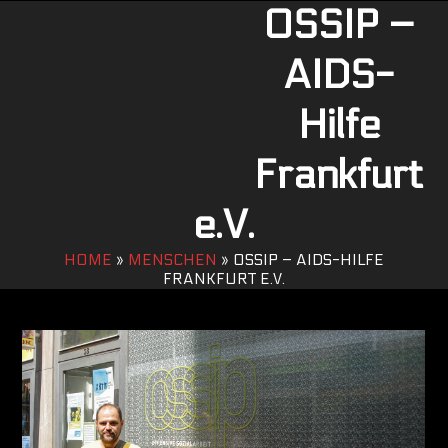
Open
Close
Skip
OSSIP –
to
mobile
mobile
content
AIDS-
menu
menu
Hilfe
Frankfurt
e.V.
HOME
»
MENSCHEN
»
OSSIP – AIDS-HILFE
FRANKFURT E.V.