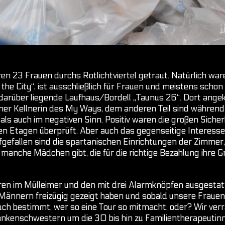
ren 23 Frauen durchs Rotlichtviertel getraut. Natürlich war
in the City“, ist ausschließlich für Frauen und meistens sc
arüber liegende Laufhaus/Bordell „Taunus 26“. Dort angeko
ner Kellnerin des My Ways, dem anderen Teil sind während
als auch im negativen Sinn. Positiv waren die großen Sich
en Etagen überprüft. Aber auch das gegenseitige Interesse
gefallen sind die spartanischen Einrichtungen der Zimmer,
 manche Mädchen gibt, die für die richtige Bezahlung ihre G
ren im Mülleimer und den mit drei Alarmknöpfen ausgestat
n Männern freizügig gezeigt haben und sobald unsere Fraue
hr euch bestimmt, wer so eine Tour so mitmacht, oder? Wir ve
kenschwestern um die 30 bis hin zu Familientherapeutinn