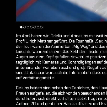
Im April haben wir, Odelia und Anna uns mit weite
Profi Ulrich Mattner geführt. Die Tour heißt „Sex 
der Tour waren die Animierbar „My Way“ und das d
lauschte während einem Glas Sekt den Insidern ei
Augen aus dem Kopf gefallen, sowohl im positiven 
tagtäglich mit Kameras und Kontrollgängen auf d
untereinander war überraschend groß. Negativ auf
sind. Unfassbar war auch die Information, dass es
auf Verhütungsmittel.
Bei uns beiden sind neben den Gerüchen, den Haa
Frauen aufgefallen, die sich vor den besuchende
durchliefen, sich direkt verhüllten. Jetzt fragt i
Anfang 20 und geht über Bankkauffrauen und Kran