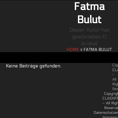
Open
Close
Skip
Fatma
to
mobile
mobile
content
Bulut
menu
menu
Dieser Autor hat
geschrieben 0
Artikel
HOME
»
FATMA BULUT
Cop
Keine Beiträge gefunden.
CL
-
All
Rig
Re
Copyrig
CLASHF
– All Rig
Reserv
Datenschutzer
Impress